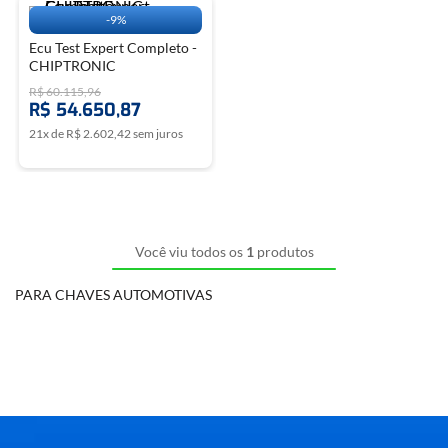
-
9%
Ecu Test Expert Completo -
CHIPTRONIC
R$
60
.
115
,
96
R$
54
.
650
,
87
21
x de
R$
2
.
602
,
42
sem juros
Você viu todos os
1
produtos
PARA CHAVES AUTOMOTIVAS