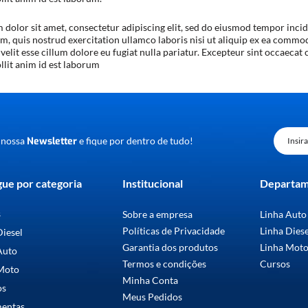
dolor sit amet, consectetur adipiscing elit, sed do eiusmod tempor incid
, quis nostrud exercitation ullamco laboris nisi ut aliquip ex ea commo
 velit esse cillum dolore eu fugiat nulla pariatur. Excepteur sint occaecat 
lit anim id est laborum
 nossa
Newsletter
e fique por dentro de tudo!
ue por categoria
Institucional
Departa
s
Sobre a empresa
Linha Auto
Políticas de Privacidade
Linha Dies
Diesel
Garantia dos produtos
Linha Mot
Auto
Termos e condições
Cursos
Moto
Minha Conta
os
Meus Pedidos
mentas