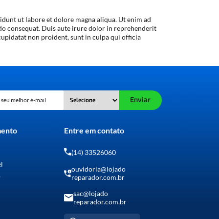
idunt ut labore et dolore magna aliqua. Ut enim ad
do consequat. Duis aute irure dolor in reprehenderit
cupidatat non proident, sunt in culpa qui officia
Enviar
mento
Entre em contato
(14) 33526060
el
ouvidoria@lojado
o
reparador.com.br
sac@lojado
reparador.com.br