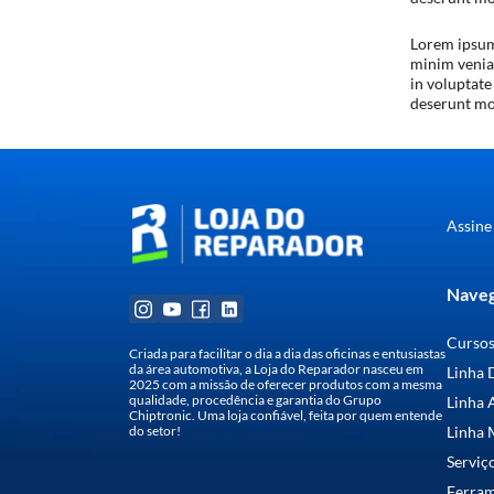
Lorem ipsum 
minim veniam
in voluptate
deserunt mol
Assine
Naveg
Curso
Criada para facilitar o dia a dia das oficinas e entusiastas
da área automotiva, a Loja do Reparador nasceu em
Linha 
2025 com a missão de oferecer produtos com a mesma
qualidade, procedência e garantia do Grupo
Linha 
Chiptronic. Uma loja confiável, feita por quem entende
do setor!
Linha 
Serviç
Ferra