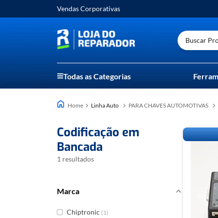
Vendas Corporativas
Buscar Prod
Todas as Categorias
Ferram
Linha Auto
PARA CHAVES AUTOMOTIVAS
Codificação em
Bancada
1
Marca
Chiptronic
(
1
)