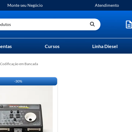
Monte seu Negócio
Atendimento
utos
entas
Cursos
Linha Diesel
Codificação em Bancada
-
30%