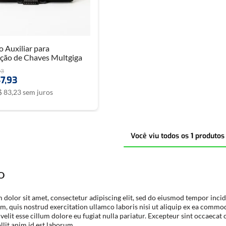
 Auxiliar para
ação de Chaves Multgiga
03
7
,
93
$
83
,
23
sem juros
Você viu todos os
1
produtos
EO
dolor sit amet, consectetur adipiscing elit, sed do eiusmod tempor incid
, quis nostrud exercitation ullamco laboris nisi ut aliquip ex ea commo
 velit esse cillum dolore eu fugiat nulla pariatur. Excepteur sint occaecat 
lit anim id est laborum.