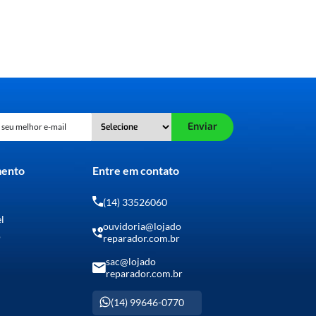
Enviar
mento
Entre em contato
(14) 33526060
el
ouvidoria@lojado
o
reparador.com.br
sac@lojado
reparador.com.br
(14) 99646-0770