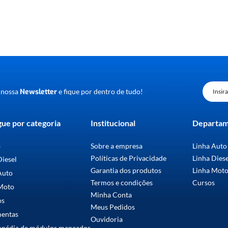
 nossa
Newsletter
e fique por dentro de tudo!
ue por categoria
Institucional
Departa
s
Sobre a empresa
Linha Auto
Políticas de Privacidade
Linha Dies
Diesel
Garantia dos produtos
Linha Mot
Auto
Termos e condições
Cursos
Moto
Minha Conta
os
Meus Pedidos
mentas
Ouvidoria
opédia de módulos mapeados