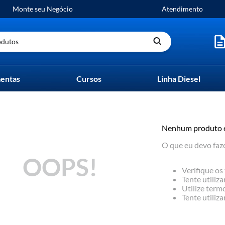
Monte seu Negócio
Atendimento
utos
entas
Cursos
Linha Diesel
Nenhum produto 
O que eu devo faz
OOPS!
Verifique os
Tente utiliza
Utilize term
Tente utiliz