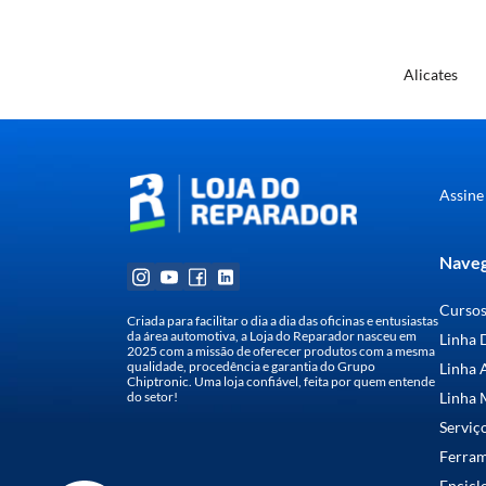
Alicates
Assine
Naveg
Curso
Criada para facilitar o dia a dia das oficinas e entusiastas
da área automotiva, a Loja do Reparador nasceu em
Linha 
2025 com a missão de oferecer produtos com a mesma
qualidade, procedência e garantia do Grupo
Linha 
Chiptronic. Uma loja confiável, feita por quem entende
do setor!
Linha 
Serviç
Ferra
Encicl