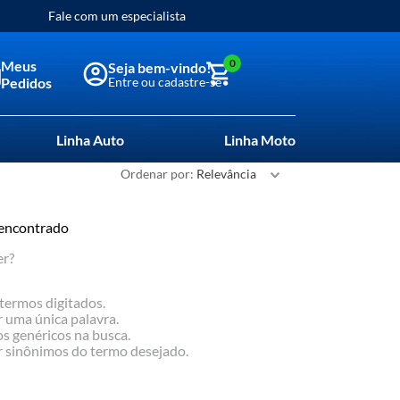
Fale com um especialista
0
Meus
Pedidos
Linha Auto
Linha Moto
Ordenar por
Relevância
encontrado
er?
 termos digitados.
r uma única palavra.
os genéricos na busca.
ar sinônimos do termo desejado.