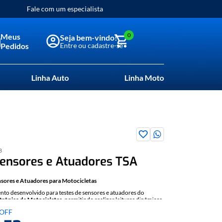
Fale com um especialista
0
Meus
Pedidos
Linha Auto
Linha Moto
3
Sensores e Atuadores TSA
nsores e Atuadores para Motocicletas
to desenvolvido para testes de sensores e atuadores do
etrônica de Motocicletas
, permitindo realizar leituras dinâmicas
polaridade e acionamento de diversos componentes do sistema.
OFF
amento