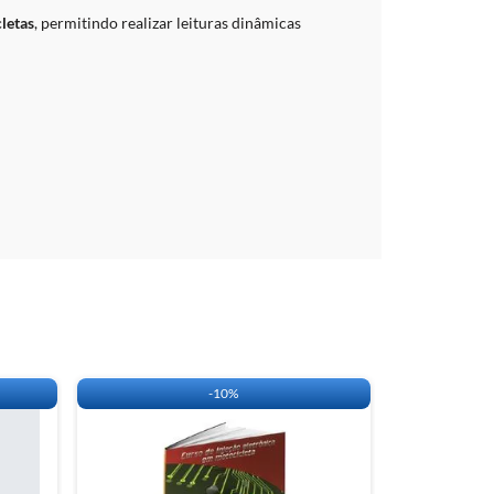
stível.
.
letas
, permitindo realizar leituras dinâmicas
imilares.
oftware
BINA IGNICAO
ERRAMENTO DE VELA
ULHA PONTA DE PROVA
TSA
JETOR DE ACESSORIO
amento:
1 ano.
:
90 dias.
talício.
SSE A TABELA DE APLICAÇÃO DO MOTODIAG.
-
10%