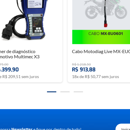
er de diagnóstico
Cabo Motodiag Live MX-EU
motivo Multimec X3
e
75
,
00
R$
1
.
218
,
50
4
.
399
,
90
R$
913
,
88
de
R$
209
,
51
sem juros
18
x de
R$
50
,
77
sem juros
A
OVA
 nossa
Newsletter
e fique por dentro de tudo!