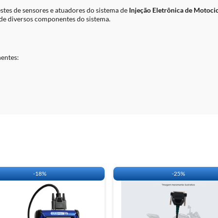
Injetores de combu
Bobinas de ignição
tes de sensores e atuadores do sistema de
Injeção Eletrônica de Motocic
Relés.
 de diversos componentes do sistema.
Outros atuadores s
O que acompanha:
TSA - Hardware / S
(TSA) - CABO BO
nentes:
(TSA) - CABO AT
(TSA) - CABO AG
)
CABO CHICOTE - 
(TSA) - CABO IN
Garantia e Suporte
Garantia do equip
Garantia dos cabos
Suporte técnico:
Vi
CLIQUE
AQUI
E ACE
-
18%
-
25%