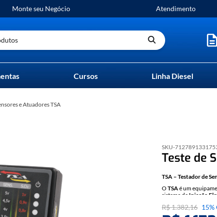
Monte seu Negócio
Atendimento
utos
entas
Cursos
Linha Diesel
Sensores e Atuadores TSA
SKU-
712789133175
Teste de 
TSA – Testador de Se
O
TSA
é um equipamen
sistema de
Injeção El
de tensão, testes de 
R$
1
.
382
,
16
15%
Aplicações do Equip