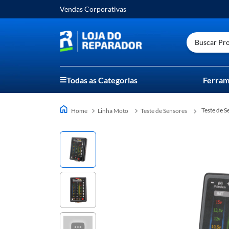
Vendas Corporativas
Buscar Prod
Todas as Categorias
Ferram
Teste de 
Linha Moto
Teste de Sensores