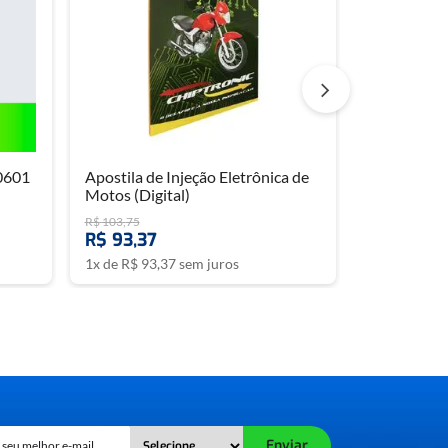
0601
Apostila de Injeção Eletrônica de
Motos (Digital)
R$
103
,
75
R$
93
,
37
1
x de
R$
93
,
37
sem juros
Enviar