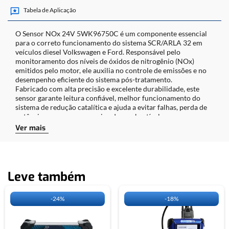
Tabela de Aplicação
O Sensor NOx 24V 5WK96750C é um componente essencial
para o correto funcionamento do sistema SCR/ARLA 32 em
veículos diesel Volkswagen e Ford. Responsável pelo
monitoramento dos níveis de óxidos de nitrogênio (NOx)
emitidos pelo motor, ele auxilia no controle de emissões e no
desempenho eficiente do sistema pós-tratamento.
Fabricado com alta precisão e excelente durabilidade, este
sensor garante leitura confiável, melhor funcionamento do
sistema de redução catalítica e ajuda a evitar falhas, perda de
potência e consumo excessivo de combustível.
Ver mais
Benefícios do Produto:
•
Alta precisão na leitura dos gases NOx
•
Compatível com sistemas SCR/ARLA 32
Leve também
•
Auxilia na redução de emissões poluentes
•
Evita falhas e códigos de erro no painel
•
Melhor desempenho e eficiência do motor
-
24%
-
18%
•
Produto resistente e de alta durabilidade