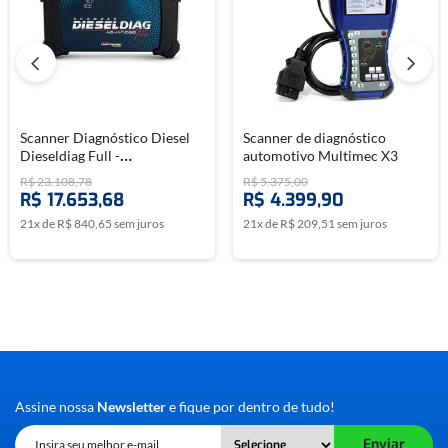
Aplicações:
Compatível com veículos diesel VW e Ford 24V equipados
com sistema SCR.
Scanner Diagnóstico Diesel
Scanner de diagnóstico
Dieseldiag Full -
automotivo Multimec X3
CHIPTRONIC
R$
23
.
108
,
78
R$
5
.
375
,
00
R$
17
.
653
,
68
R$
4
.
399
,
90
21
x de
R$
840
,
65
sem juros
21
x de
R$
209
,
51
sem juros
Assine nossa
Newsletter
e fique por dentro de tudo!
Enviar