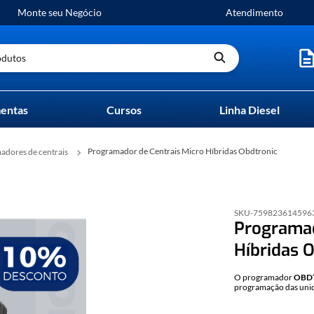
Monte seu Negócio
Atendimento
utos
entas
Cursos
Linha Diesel
Programador de Centrais Micro Híbridas Obdtronic
madores de centrais
SKU-
759823614596
Programad
Híbridas 
O programador
OBD
programação das unid
O acesso à ECU (módul