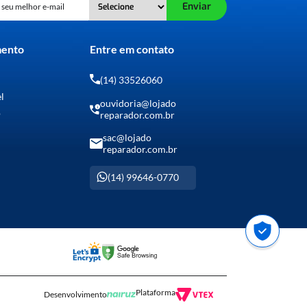
Enviar
mento
Entre em contato
(14) 33526060
el
ouvidoria@lojado
o
reparador.com.br
sac@lojado
reparador.com.br
ador “702” e “704”:
(14) 99646-0770
r “702” e “704”:
Plataforma
Desenvolvimento