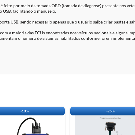
FIAT BOSCH ME7.
) é feito por meio da tomada OBD (tomada de diagnose) presente nos veí
BOSCH ME7.9.6 (
o USB, facilitando o manuseio.
MULTEC HSFI 2.3 
orta USB, sendo necessário apenas que o usuário saiba criar pastas e sal
PACOTE SENHA GM 
Leitura da senha de i
 com a maioria das ECUs encontradas nos veículos nacionais e alguns im
imobilizador–transpo
ue aumentam o número de sistemas habilitados conforme forem implementa
DELCO OHC
DELCO VHC
DELCO VHC com B
MOTRONIC M1.5.
MOTRONIC ME7.9
PACOTE GM HSFI 2.3
Leitura da senha de i
imobilizador–transpo
DELCO MULTEC HSFI
PACOTE SENHA VW 
Leitura de senha do i
VW: MEGAMOS, K
-
18%
-
25%
PACOTE DESBLOQUE
nversão de combustível e potência dos seguintes sistemas:
Reset e desbloque
Reset e desbloque