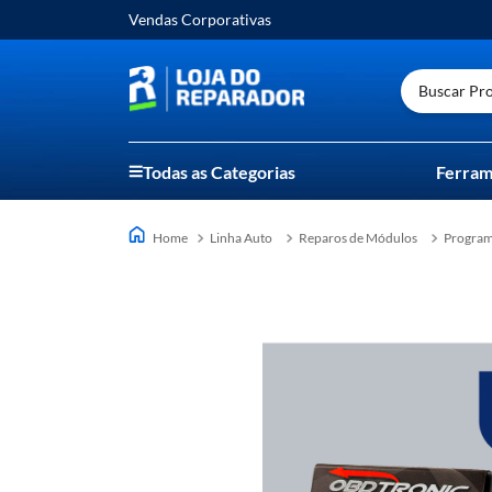
Vendas Corporativas
Buscar Prod
Todas as Categorias
Ferram
Linha Auto
Reparos de Módulos
Progra