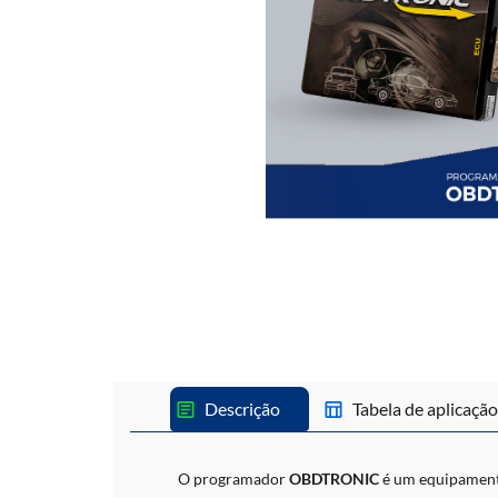
Descrição
Tabela de aplicação
O programador
OBDTRONIC
é um equipamento