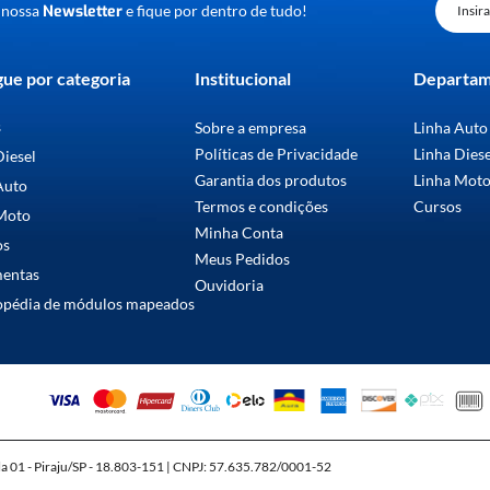
 nossa
Newsletter
e fique por dentro de tudo!
a linha VW completa:
ue por categoria
Institucional
Departa
s
Sobre a empresa
Linha Auto
Políticas de Privacidade
Linha Dies
Diesel
Garantia dos produtos
Linha Mot
Auto
Termos e condições
Cursos
Moto
Minha Conta
os
vermelha), dos seguintes sistemas com Fiat Code 1, com caixa de imobiliz
Meus Pedidos
mentas
PK / UG / UF1
Ouvidoria
opédia de módulos mapeados
vermelha), do seguinte sistema com Fiat Code 1, com caixa de imobilizado
la 01 - Piraju/SP - 18.803-151 | CNPJ: 57.635.782/0001-52