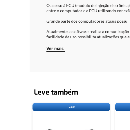
O acesso à ECU (módulo de injeção eletrônica
entre o computador e a ECU utilizando conexã
Grande parte dos computadores atuais possui p
Atualmente, o software realiza a comunicação
facilidade de uso possibilita atualizações q
Itens inclusos:
Ver mais
Interface OBDTRONIC
Caixa Universal
Cabo USB
Cabo Universal
Cabo A1
Cabo Fiat
CD de Instalação
Leve também
Fonte 12v
Manual
-
24%
FUNÇÕES:
PACOTE LEITURA/GRAVAÇÃO:
Leitura e gravação do mapa de injeção para co