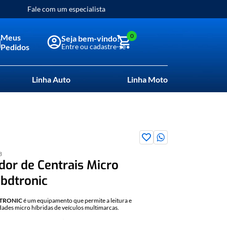
Fale com um especialista
0
Meus
Pedidos
Linha Auto
Linha Moto
3
or de Centrais Micro
Obdtronic
TRONIC
é um equipamento que permite a leitura e
ades micro híbridas de veículos multimarcas.
o de injeção eletrônica) é feito por meio da tomada OBD