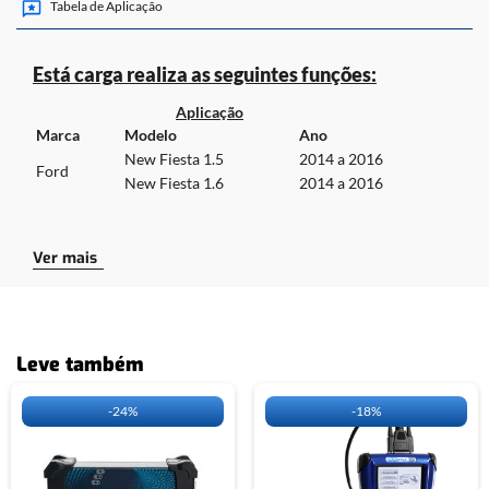
Tabela de Aplicação
Está carga realiza as seguintes funções:
Aplicação
Marca
Modelo
Ano
New Fiesta 1.5
2014 a 2016
Ford
New Fiesta 1.6
2014 a 2016
Cabos necessários para a utilização da carga:
Ver mais
CLIQUE
AQUI
E ACESSE A TABELA DE
APLICAÇÃO DO OBDMAP.
Leve também
-
24%
-
18%