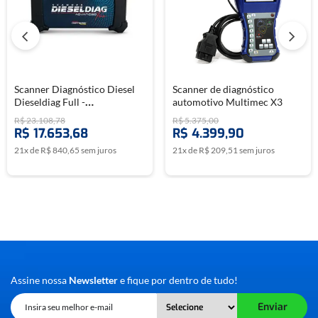
Scanner Diagnóstico Diesel
Scanner de diagnóstico
Dieseldiag Full -
automotivo Multimec X3
CHIPTRONIC
R$
23
.
108
,
78
R$
5
.
375
,
00
R$
17
.
653
,
68
R$
4
.
399
,
90
21
x de
R$
840
,
65
sem juros
21
x de
R$
209
,
51
sem juros
Assine nossa
Newsletter
e fique por dentro de tudo!
Enviar