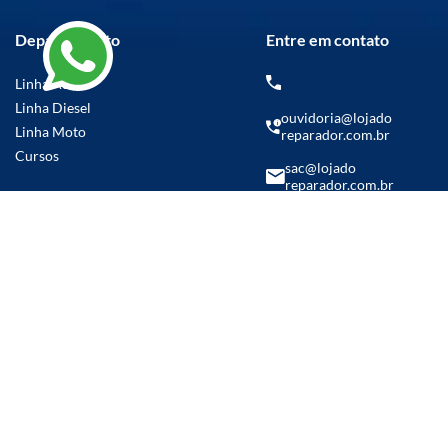
Departamento
Entre em contato
Linha Auto
Linha Diesel
ouvidoria@lojado
Linha Moto
reparador.com.br
Cursos
sac@lojado
reparador.com.br
(14) 99769-5986
Parcelamento em até
21x sem juros