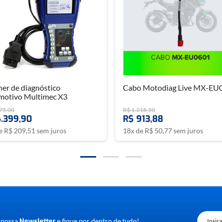
o sonoro
m busca um
multímetro digital portátil, confiável e fácil de usar
no dia a di
ruções no Chat ou WhatsApp.
er de diagnóstico
Cabo Motodiag Live MX-EU
motivo Multimec X3
75
,
00
R$
1
.
218
,
50
4
.
399
,
90
R$
913
,
88
de
R$
209
,
51
sem juros
18
x de
R$
50
,
77
sem juros
 nossa
Newsletter
e fique por dentro de tudo!