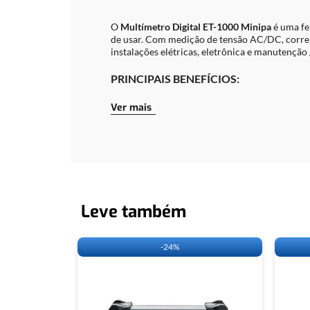
O
Multímetro Digital ET-1000 Minipa
é uma fe
de usar. Com medição de tensão AC/DC, corrent
instalações elétricas, eletrônica e manutenção 
PRINCIPAIS BENEFÍCIOS:
Ver mais
Tamanho compacto e leve
, ideal para 
Medição de tensão AC/DC, resistência, c
Display LCD de fácil leitura
com 3 ½ dígit
Função
data hold
(retenção de leitura na
Proteção contra sobrecarga
e desligame
Marca
Minipa
, referência em instrumen
Leve também
ESPECIFICAÇÕES TÉCNICAS:
-
24%
Tensão DC: até 600 V
Tensão AC: até 600 V
Corrente DC: até 10 A
Resistência: até 20 MO