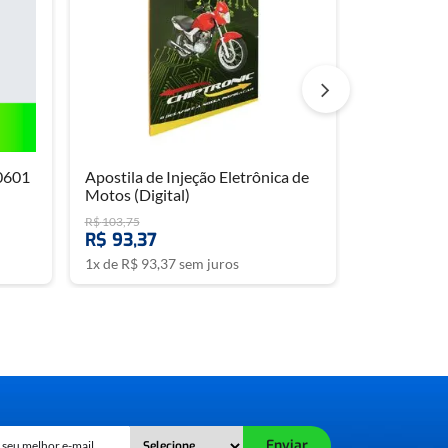
a técnico ou doméstico.
0601
Apostila de Injeção Eletrônica de
Motos (Digital)
R$
103
,
75
R$
93
,
37
1
x de
R$
93
,
37
sem juros
Enviar