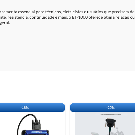
rramenta essencial para técnicos, eletricistas e usuários que precisam d
e, resistência, continuidade e mais, o ET-1000 oferece
ótima relação cu
geral.
uso em campo ou bancada
orrente e teste de diodo
os (até 1999)
 tela)
nto automático
tos de medição no Brasil
-
18%
-
25%