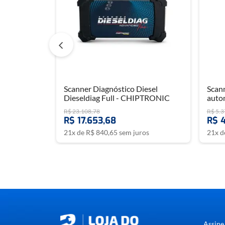
Teste de diodo e continuidade com avis
Alimentação: 1 bateria 9V (inclusa)
Categoria de segurança: CAT II 600V
O
ET-1000 Minipa
é a solução ideal para que
Para mais detalhes, solicite o manual de inst
Scanner Diagnóstico Diesel
Scann
Dieseldiag Full - CHIPTRONIC
auto
R$
23
.
108
,
78
R$
5
.
3
R$
17
.
653
,
68
R$
21
x de
R$
840
,
65
sem juros
21
x 
Assine