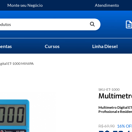
Monte seu Negócio
Atendimento
utos
entas
Cursos
Linha Diesel
Digital ET-1000 MINIPA
SKU-
ET-1000
Multímetr
Multímetro Digital E
Profissional e Residen
O
Multímetro Digital
R$
69
,
90
16%
OF
eletricistas e usuári
usar. Com medição de 