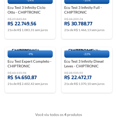
-
24%
-
10%
Ecu Test 3 Infinity Ciclo
Ecu Test 3 Infinity Full -
Otto - CHIPTRONIC
CHIPTRONIC
R$
29
.
845
,
84
R$
34
.
209
,
74
R$
22
.
749
,
56
R$
30
.
788
,
77
21
x de
R$
1
.
083
,
31
sem juros
21
x de
R$
1
.
466
,
13
sem juros
-
9%
-
22%
Ecu Test Expert Completo -
Ecu Test 3 Infinity Diesel
CHIPTRONIC
Leves - CHIPTRONIC
R$
60
.
115
,
96
R$
28
.
935
,
55
R$
54
.
650
,
87
R$
22
.
472
,
17
21
x de
R$
2
.
602
,
42
sem juros
21
x de
R$
1
.
070
,
10
sem juros
Você viu todos os
4
produtos