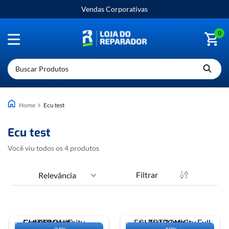
Vendas Corporativas
0
Buscar Produtos
ecu test
ecu test
Você viu todos os
4
produtos
Filtrar
Relevância