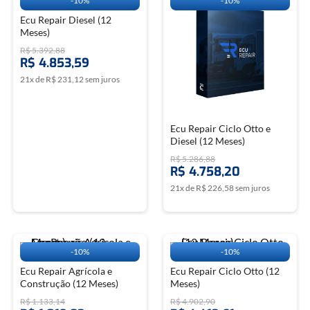
-
10%
-
10%
Ecu Repair Diesel (12
Meses)
R$
5
.
392
,
88
R$
4
.
853
,
59
21
x de
R$
231
,
12
sem juros
Ecu Repair Ciclo Otto e
Diesel (12 Meses)
R$
5
.
286
,
88
R$
4
.
758
,
20
21
x de
R$
226
,
58
sem juros
-
10%
-
10%
Ecu Repair Agrícola e
Ecu Repair Ciclo Otto (12
Construção (12 Meses)
Meses)
R$
1
.
133
,
14
R$
4
.
902
,
90