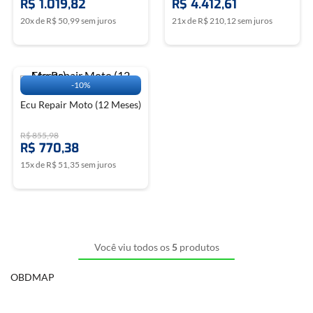
R$
1
.
019
,
82
R$
4
.
412
,
61
20
x de
R$
50
,
99
sem juros
21
x de
R$
210
,
12
sem juros
-
10%
Ecu Repair Moto (12 Meses)
R$
855
,
98
R$
770
,
38
15
x de
R$
51
,
35
sem juros
Você viu todos os
5
produtos
OBDMAP