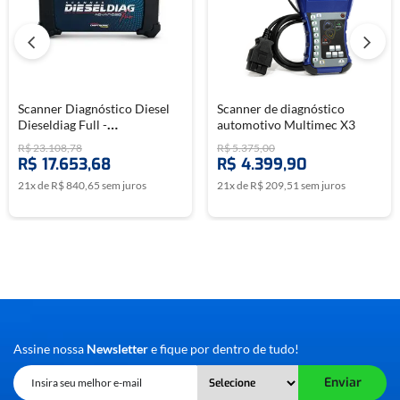
APLICAÇÃO DO OBDMAP.
Scanner Diagnóstico Diesel
Scanner de diagnóstico
Dieseldiag Full -
automotivo Multimec X3
CHIPTRONIC
R$
23
.
108
,
78
R$
5
.
375
,
00
R$
17
.
653
,
68
R$
4
.
399
,
90
21
x de
R$
840
,
65
sem juros
21
x de
R$
209
,
51
sem juros
Assine nossa
Newsletter
e fique por dentro de tudo!
Enviar