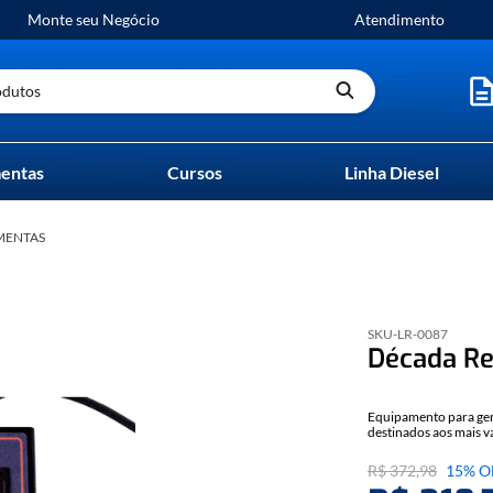
Monte seu Negócio
Atendimento
utos
entas
Cursos
Linha Diesel
AMENTAS
SKU-
LR-0087
Década Re
Equipamento para ge
destinados aos mais v
automotiva, eletrônica
Tem alta precisão, de 
R$
372
,
98
15%
O
eletrônicos e científi