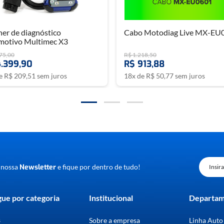
er de diagnóstico
Cabo Motodiag Live MX-EU
motivo Multimec X3
75
,
00
R$
1
.
218
,
50
4
.
399
,
90
R$
913
,
88
de
R$
209
,
51
sem juros
18
x de
R$
50
,
77
sem juros
 nossa
Newsletter
e fique por dentro de tudo!
ue por categoria
Institucional
Departa
s
Sobre a empresa
Linha Auto