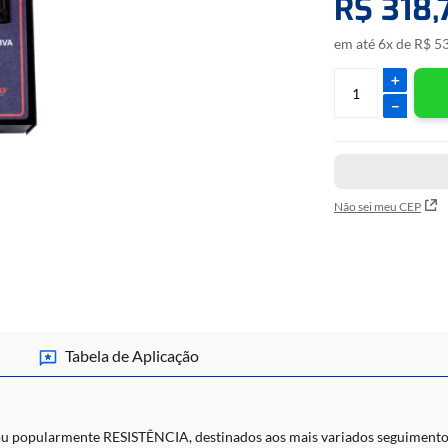
R$
318
,
comercialmente, ou si
componentes eletrôni
comumente encontrado
circuitos eletrônicos
em até
6
x de
R$
5
＋
－
Não sei meu CEP
Tabela de Aplicação
popularmente RESISTÊNCIA, destinados aos mais variados seguimentos, 