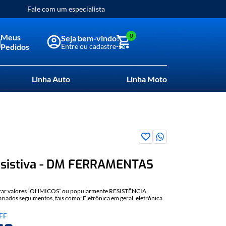
Fale com um especialista
0
Meus
Pedidos
Linha Auto
Linha Moto
sistiva - DM FERRAMENTAS
rar valores “OHMICOS” ou popularmente RESISTÊNCIA,
ariados seguimentos, tais como: Eletrônica em geral, eletrônica
 industrial, elétrica, desenvolvimento de projetos entre outros.
+/- 0.5%, no qual pode ser utilizada em experimentos elétricos,
FF
cos, onde se necessita gerar resistências que não são encontradas