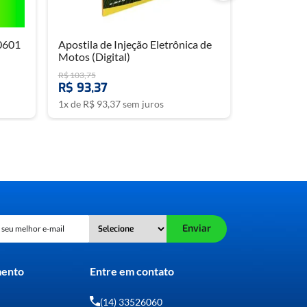
0601
Apostila de Injeção Eletrônica de
Motos (Digital)
R$
103
,
75
R$
93
,
37
1
x de
R$
93
,
37
sem juros
Enviar
mento
Entre em contato
(14) 33526060