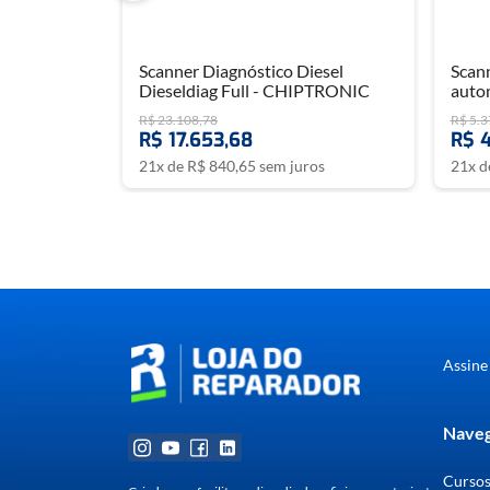
Scanner Diagnóstico Diesel
Scann
Dieseldiag Full - CHIPTRONIC
auto
R$
23
.
108
,
78
R$
5
.
3
R$
17
.
653
,
68
R$
21
x de
R$
840
,
65
sem juros
21
x 
Assine
Naveg
Curso