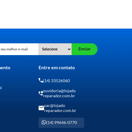
Enviar
mento
Entre em contato
(14) 33526060
el
ouvidoria@lojado
o
reparador.com.br
sac@lojado
reparador.com.br
(14) 99646-0770