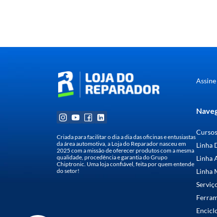
Assine
Naveg
Curso
Criada para facilitar o dia a dia das oficinas e entusiastas
da área automotiva, a Loja do Reparador nasceu em
Linha 
2025 com a missão de oferecer produtos com a mesma
qualidade, procedência e garantia do Grupo
Linha 
Chiptronic. Uma loja confiável, feita por quem entende
do setor!
Linha 
Serviç
Ferra
Encicl