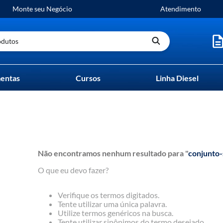
Monte seu Negócio
Atendimento
utos
entas
Cursos
Linha Diesel
Não encontramos nenhum resultado para "
conjunto-
O que eu devo fazer?
Verifique os termos digitados.
Tente utilizar uma única palavra.
Utilize termos genéricos na busca.
Tente utilizar sinônimos do termo desejado.