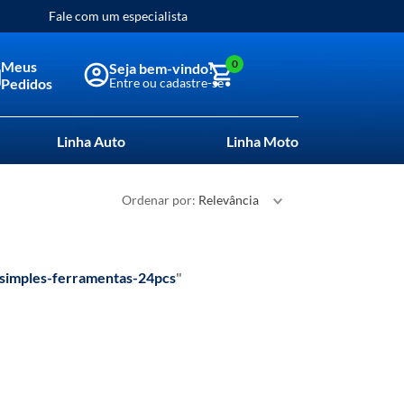
Fale com um especialista
0
Meus
Pedidos
Linha Auto
Linha Moto
Ordenar por
Relevância
simples-ferramentas-24pcs
"