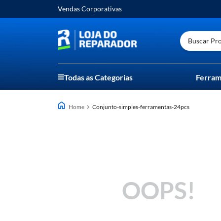
Vendas Corporativas
Buscar Prod
Todas as Categorias
Ferram
conjunto-simples-ferramentas-24pcs
OOPS!