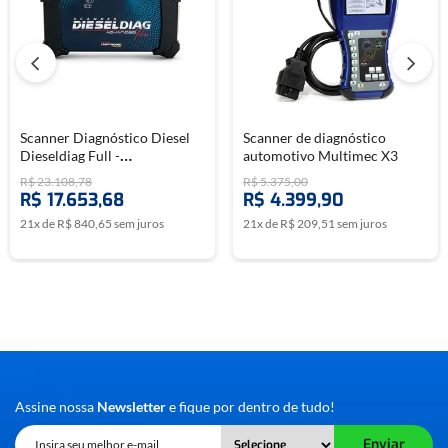
Scanner Diagnóstico Diesel
Scanner de diagnóstico
Dieseldiag Full -
automotivo Multimec X3
CHIPTRONIC
R$
23
.
108
,
78
R$
5
.
375
,
00
R$
17
.
653
,
68
R$
4
.
399
,
90
21
x de
R$
840
,
65
sem juros
21
x de
R$
209
,
51
sem juros
Assine nossa
Newsletter
e fique por dentro de tudo!
Enviar