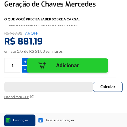
Geração de Chaves Mercedes
O QUE VOCÊ PRECISA SABER SOBRE A CARGA:
SERVIÇOS DISPONÍVEIS PARA ESSA CARGA:
Gerar Chaves;
R$
969
,
31
9%
OFF
R$
881
,
19
DETALHES:
Geração de chaves em bancada
em até
17
x de
R$
51
,
83
sem juros
ACESSÓRIOS USADOS:
＋
Adicionar
Cabo Pinça Soic 8 Pinos;
－
Cabo MCU 9 vias;
Fonte de alimentação.
Não sei meu CEP
Descrição
Tabela de aplicação