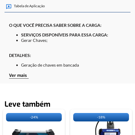
Tabela de Aplicação
O QUE VOCÊ PRECISA SABER SOBRE A CARGA:
SERVIÇOS DISPONÍVEIS PARA ESSA CARGA:
Gerar Chaves;
DETALHES:
Geração de chaves em bancada
Ver mais
ACESSÓRIOS USADOS:
Cabo Pinça Soic 8 Pinos;
Cabo MCU 9 vias;
Fonte de alimentação.
Leve também
-
24%
-
18%