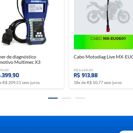
er de diagnóstico
Cabo Motodiag Live MX-EU
motivo Multimec X3
75
,
00
R$
1
.
218
,
50
4
.
399
,
90
R$
913
,
88
de
R$
209
,
51
sem juros
18
x de
R$
50
,
77
sem juros