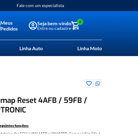
Fale com um especialista
0
Meus
Pedidos
Linha Auto
Linha Moto
map Reset 4AFB / 59FB /
PTRONIC
seguintes funções:
letrônico das ECU´s IAW 4AFB e IAW 59FB. Com o código lido é
artida de emergência e a programação de chaves.