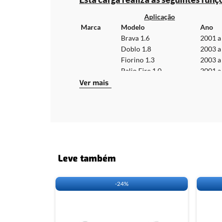
Aplicação
Marca
Modelo
Ano
Brava 1.6
2001 a
Doblo 1.8
2003 a
Fiorino 1.3
2003 a
Palio Fire 1.0
2001 a
Palio Fire 1.3 8V
2003 a
Ver mais
Fiat
Siena Fire 1.0
2000 a
Siena Fire 1.3
2003 a
Strada Fire 1.3
2003 a
Uno Fire 1.3
2003 a
Uno Mille Fire
2001 a
Leve também
Cabos necessários para a utilização da 
-
24%
CLIQUE
AQUI
E ACESSE A TABELA