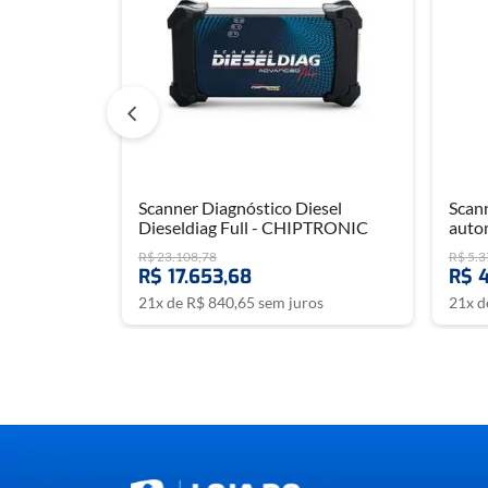
Scanner Diagnóstico Diesel
Scann
Dieseldiag Full - CHIPTRONIC
auto
R$
23
.
108
,
78
R$
5
.
3
R$
17
.
653
,
68
R$
21
x de
R$
840
,
65
sem juros
21
x 