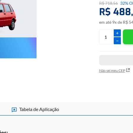
R$
718
,
56
32%
O
• Reset das ECU´s IA
R$
488
,
resetar a ECU, deixan
em até
9
x de
R$
5
Marca
＋
－
Não sei meu CEP
Fiat
Tabela de Aplicação
ões: