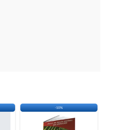
Uno Mille Fire
2001 a 2009
a a utilização da carga:
OS.
SSE A TABELA DE APLICAÇÃO DO OBDMAP.
-
10%