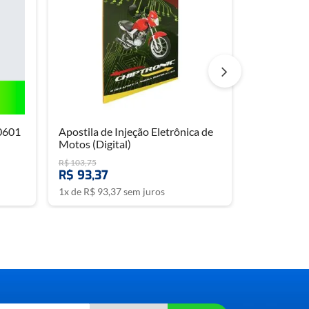
0601
Apostila de Injeção Eletrônica de
Motos (Digital)
R$
103
,
75
R$
93
,
37
1
x de
R$
93
,
37
sem juros