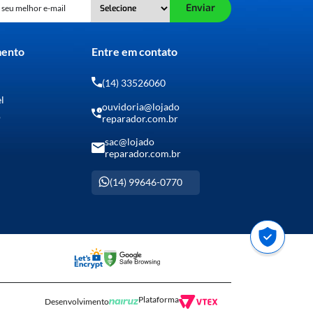
Enviar
mento
Entre em contato
(14) 33526060
el
ouvidoria@lojado
o
reparador.com.br
sac@lojado
reparador.com.br
(14) 99646-0770
Plataforma
Desenvolvimento