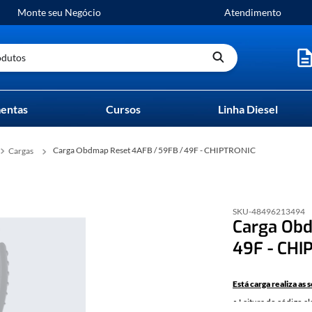
Monte seu Negócio
Atendimento
utos
entas
Cursos
Linha Diesel
Carga Obdmap Reset 4AFB / 59FB / 49F - CHIPTRONIC
Cargas
SKU-
48496213494
Carga Obd
49F - CHI
Está carga realiza as 
• Leitura do código e
possível realizar a p