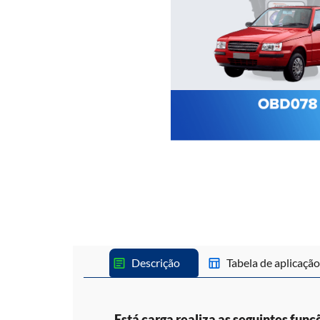
Descrição
Tabela de aplicação
Está carga realiza as seguintes funç