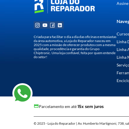
Assine
Naveg
Curso
Criada para facilitar o dia a dia das oficinas e entusiastas
da área automotiva, a Loja do Reparador nasceu em
Linha 
2025 com a missão de oferecer produtos com a mesma
qualidade, procedência e garantia do Grupo
Linha 
Chiptronic. Uma loja confiável, feita por quem entende
do setor!
Linha 
Serviç
Ferra
Encicl
Parcelamento em até
15x sem juros
© 2025 - Loja do Reparador | Av. Humberto Martignoni, 738, sa