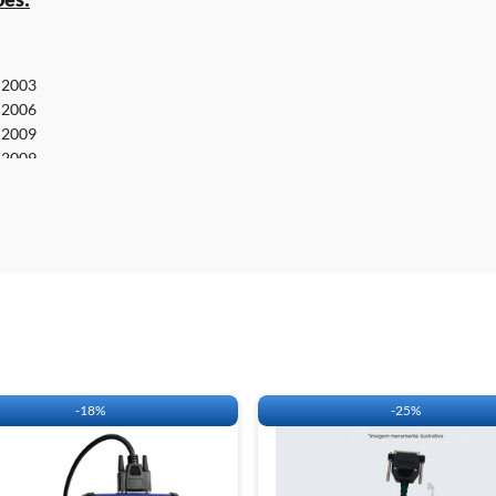
Cabos necessários par
 2003
• CABO C1.
 2006
• PINCA SOIC 8.
 2009
*CABO NÃO INCLUS
 2009
CLIQUE
AQUI
E ACE
 2009
 2009
 2009
 2009
 2009
 2009
carga:
-
18%
-
25%
 DE APLICAÇÃO DO OBDMAP.