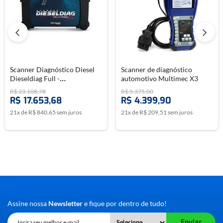
Scanner Diagnóstico Diesel
Scanner de diagnóstico
Dieseldiag Full -
automotivo Multimec X3
CHIPTRONIC
R$
23
.
108
,
78
R$
5
.
375
,
00
R$
17
.
653
,
68
R$
4
.
399
,
90
21
x de
R$
840
,
65
sem juros
21
x de
R$
209
,
51
sem juros
Assine nossa
Newsletter
e fique por dentro de tudo!
Enviar