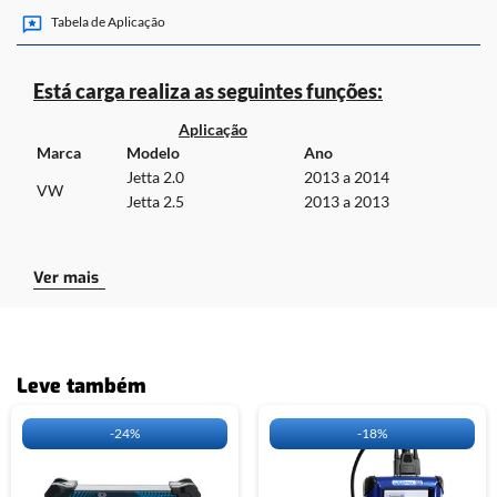
Tabela de Aplicação
•ADAPTADOR A3.
•CABO UNIVERSAL.
*CABO NÃO INCLUSOS.
Está carga realiza as seguintes funções:
CLIQUE
AQUI
E ACESSE A TABELA DE APLICAÇÃO DO OBDMAP.
Aplicação
Marca
Modelo
Ano
Jetta 2.0
2013 a 2014
VW
Jetta 2.5
2013 a 2013
Cabos necessários para a utilização da carga:
Ver mais
CLIQUE
AQUI
E ACESSE A TABELA DE
APLICAÇÃO DO OBDMAP.
Leve também
-
24%
-
18%