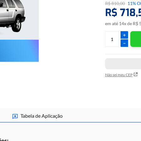
R$
810
,
00
11%
O
• Gravar chassi. Permi
R$
718
,
de ECU defeituosa, es
do chassi.
em até
14
x de
R$
＋
Marca
－
GM
Cabos necessários para
Não sei meu CEP
• CABO UNIVERSAL.
• ADAPTADOR A1.
*CABO NÃO INCLUS
CLIQUE
AQUI
E ACE
Tabela de Aplicação
ões: