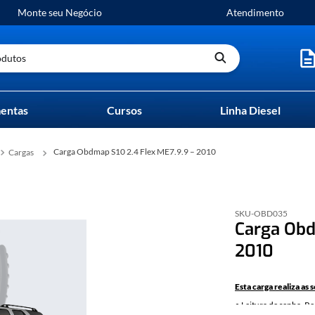
Monte seu Negócio
Atendimento
utos
entas
Cursos
Linha Diesel
Carga Obdmap S10 2.4 Flex ME7.9.9 – 2010
Cargas
SKU-
OBD035
Carga Obd
2010
Esta carga realiza as 
• Leitura de senha. Re
ser realizada a prog