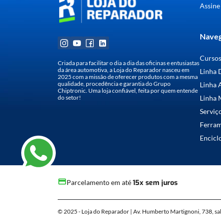
Assine
Naveg
Curso
Criada para facilitar o dia a dia das oficinas e entusiastas
da área automotiva, a Loja do Reparador nasceu em
Linha 
2025 com a missão de oferecer produtos com a mesma
qualidade, procedência e garantia do Grupo
Linha 
Chiptronic. Uma loja confiável, feita por quem entende
do setor!
Linha 
Serviç
Ferra
Encicl
Parcelamento em até
15x sem juros
© 2025 - Loja do Reparador | Av. Humberto Martignoni, 738, sa