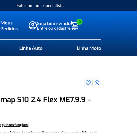
Fale com um especialista
0
Meus
Pedidos
Linha Auto
Linha Moto
map S10 2.4 Flex ME7.9.9 –
seguintes funções:
aliza a leitura de senha via diagnóstico. Com a senha lida, pode
ramação de chaves utilizando a carga OBD0045.