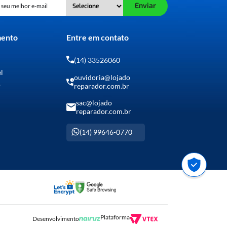
Enviar
mento
Entre em contato
(14) 33526060
el
ouvidoria@lojado
o
reparador.com.br
sac@lojado
reparador.com.br
(14) 99646-0770
Plataforma
Desenvolvimento