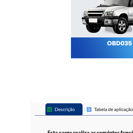
Descrição
Tabela de aplicação
Esta carga realiza as seguintes funç