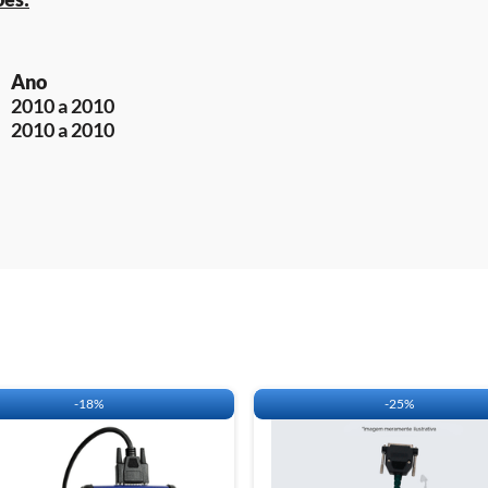
Ano
2010 a 2010
2010 a 2010
rga:
 DE APLICAÇÃO DO OBDMAP.
-
18%
-
25%