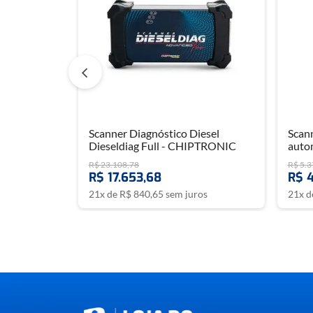
Scanner Diagnóstico Diesel
Scann
Dieseldiag Full - CHIPTRONIC
auto
R$
23
.
108
,
78
R$
5
.
3
R$
17
.
653
,
68
R$
21
x de
R$
840
,
65
sem juros
21
x 