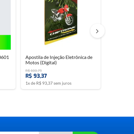
0601
Apostila de Injeção Eletrônica de
Motos (Digital)
R$
103
,
75
R$
93
,
37
1
x de
R$
93
,
37
sem juros