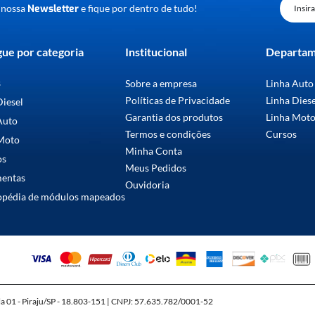
 nossa
Newsletter
e fique por dentro de tudo!
ue por categoria
Institucional
Departa
s
Sobre a empresa
Linha Auto
Políticas de Privacidade
Linha Dies
Diesel
Garantia dos produtos
Linha Mot
Auto
Termos e condições
Cursos
Moto
Minha Conta
os
Meus Pedidos
mentas
Ouvidoria
opédia de módulos mapeados
la 01 - Piraju/SP - 18.803-151 | CNPJ: 57.635.782/0001-52