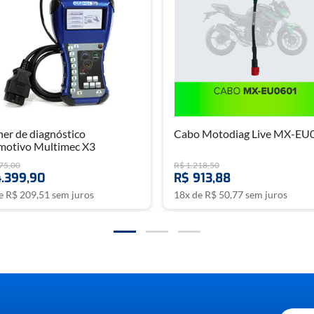
er de diagnóstico
Cabo Motodiag Live MX-EU
motivo Multimec X3
75
,
00
R$
1
.
218
,
50
4
.
399
,
90
R$
913
,
88
de
R$
209
,
51
sem juros
18
x de
R$
50
,
77
sem juros