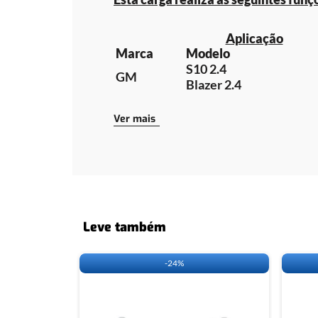
Aplicação
Marca
Modelo
S10 2.4
GM
Blazer 2.4
Cabos necessários para a utilização da ca
Ver mais
CLIQUE
AQUI
E ACESSE A TABELA
Leve também
-
24%