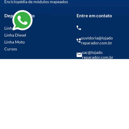
Enciclopédia de módulos mapeados
Departamento
Entre em contato
Linha Auto
Linha Diesel
ouvidoria@lojado
Linha Moto
reparador.com.br
Cursos
sac@lojado
reparador.com.br
(14) 99769-5986
Parcelamento em até
21x sem juros