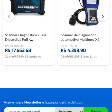
Scanner Diagnóstico Diesel
Scanner de diagnóstico
Dieseldiag Full -
automotivo Multimec X3
CHIPTRONIC
R$
23
.
108
,
78
R$
5
.
375
,
00
R$
17
.
653
,
68
R$
4
.
399
,
90
21
x de
R$
840
,
65
sem juros
21
x de
R$
209
,
51
sem juros
Assine nossa
Newsletter
e fique por dentro de tudo!
Enviar