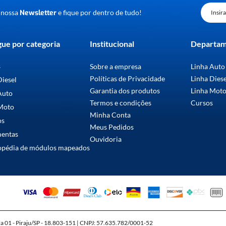
 nossa
Newsletter
e fique por dentro de tudo!
ue por categoria
Institucional
Departa
s
Sobre a empresa
Linha Auto
Políticas de Privacidade
Linha Dies
Diesel
Garantia dos produtos
Linha Mot
Auto
Termos e condições
Cursos
Moto
Minha Conta
os
Meus Pedidos
mentas
Ouvidoria
opédia de módulos mapeados
la 01 - Piraju/SP - 18.803-151 | CNPJ: 57.635.782/0001-52