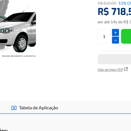
R$
810
,
00
11%
O
• Descodificação da 
R$
718
,
consiste em desabilit
funcione sem a neces
mecânica.
em até
14
x de
R$
OBSERVAÇÕES: • É rec
Híbrida para identica
＋
ECU.
－
Marca
Não sei meu CEP
Fiat
Cabos necessários par
• CABO UNIVERSAL.
• ADAPTADOR A1.
Tabela de Aplicação
• CABO C3.
• ADAPTADOR A5.
*CABO NÃO INCLUS
ões: