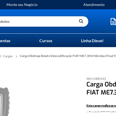
Monte seu Negócio
Atendimento
utos
entas
Cursos
Linha Diesel
Carga Obdmap Reset e Descodificação FIAT ME7.3H4 Hibridas (Final 9
Cargas
SKU-
OBD143
Carga Obd
FIAT ME7.3
Esta carga realiza as 
• Reset da ECU Fiat h
codificar com um nov