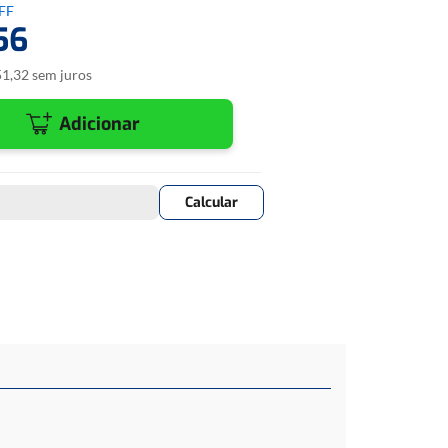
FF
ECU Fiat Híbrida 0 261 206 941. A descodificação da ECU
56
ar o seu sistema de imbilizador interno, de forma que a mesma
sidade de transponders, funcionando somente com a chave
51
,
32
sem juros
omendado utilizar a carga básica de identificação de ECU Fiat
ção de ECU Fiat Híbrida para identificar o modelo correto de
Adicionar
Aplicação
Modelo
Ano
Palio 1.0 16V
1999 a 2002
Siena 1.0 16V
1999 a 2002
a a utilização da carga:
OS.