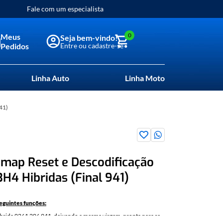
Fale com um especialista
0
Meus
Pedidos
Linha Auto
Linha Moto
41)
map Reset e Descodificação
H4 Hibridas (Final 941)
seguintes funções:
íbrida 0261 206 941, deixando a mesma virgem, pronta para se
o veículo.