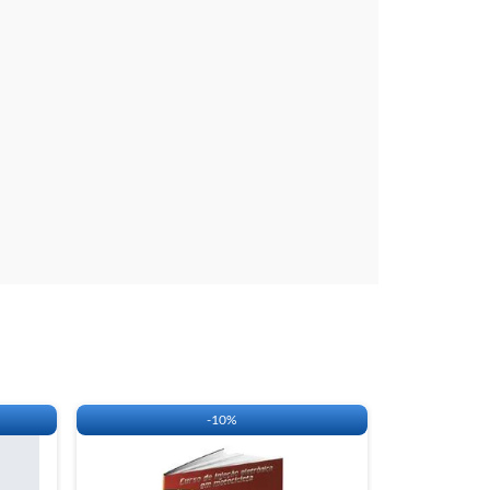
SSE A TABELA DE APLICAÇÃO DO OBDMAP.
-
10%