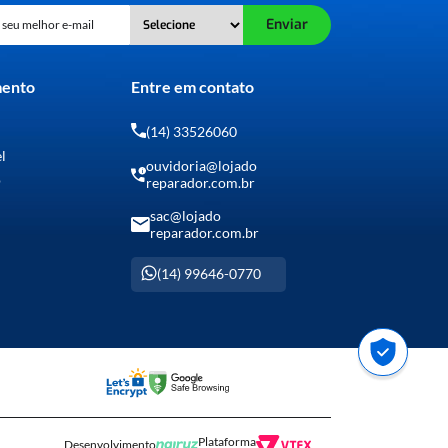
Enviar
mento
Entre em contato
(14) 33526060
el
ouvidoria@lojado
o
reparador.com.br
sac@lojado
reparador.com.br
(14) 99646-0770
Plataforma
Desenvolvimento