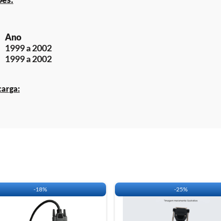
CLIQUE
AQUI
E ACE
Ano
1999 a 2002
1999 a 2002
carga:
-
18%
-
25%