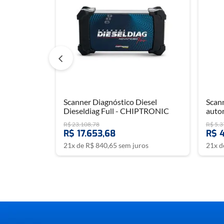
Scanner Diagnóstico Diesel
Scann
Dieseldiag Full - CHIPTRONIC
auto
R$
23
.
108
,
78
R$
5
.
3
R$
17
.
653
,
68
R$
21
x de
R$
840
,
65
sem juros
21
x 