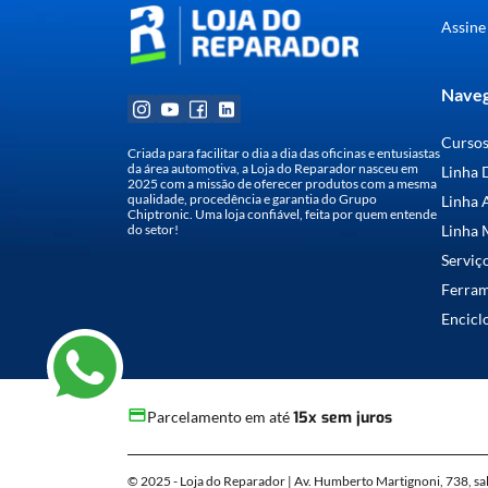
Assine
Naveg
Curso
Criada para facilitar o dia a dia das oficinas e entusiastas
da área automotiva, a Loja do Reparador nasceu em
Linha 
2025 com a missão de oferecer produtos com a mesma
qualidade, procedência e garantia do Grupo
Linha 
Chiptronic. Uma loja confiável, feita por quem entende
do setor!
Linha 
Serviç
Ferra
Encicl
Parcelamento em até
15x sem juros
© 2025 - Loja do Reparador | Av. Humberto Martignoni, 738, sa