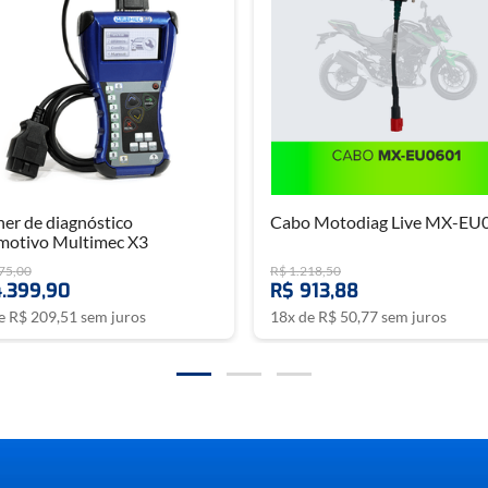
er de diagnóstico
Cabo Motodiag Live MX-EU
motivo Multimec X3
75
,
00
R$
1
.
218
,
50
4
.
399
,
90
R$
913
,
88
de
R$
209
,
51
sem juros
18
x de
R$
50
,
77
sem juros