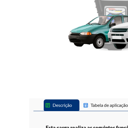
Descrição
Tabela de aplicação
Esta carga realiza as seguintes funç