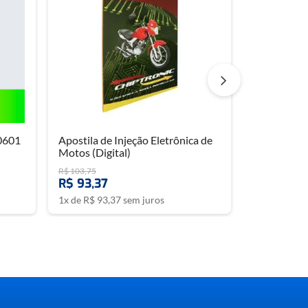
0601
Apostila de Injeção Eletrônica de
Motos (Digital)
R$
103
,
75
R$
93
,
37
1
x de
R$
93
,
37
sem juros