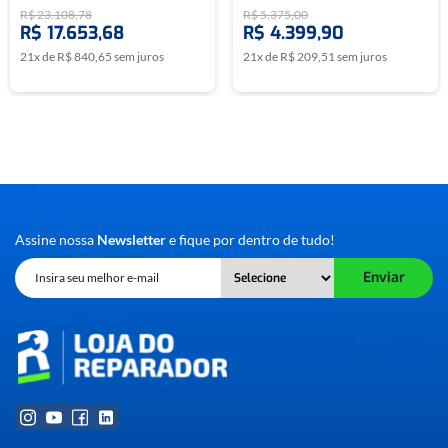
CHIPTRONIC
R$
23
.
108
,
78
R$
5
.
375
,
00
R$
17
.
653
,
68
R$
4
.
399
,
90
21
x de
R$
840
,
65
sem juros
21
x de
R$
209
,
51
sem juros
Assine nossa
Newsletter
e fique por dentro de tudo!
Enviar