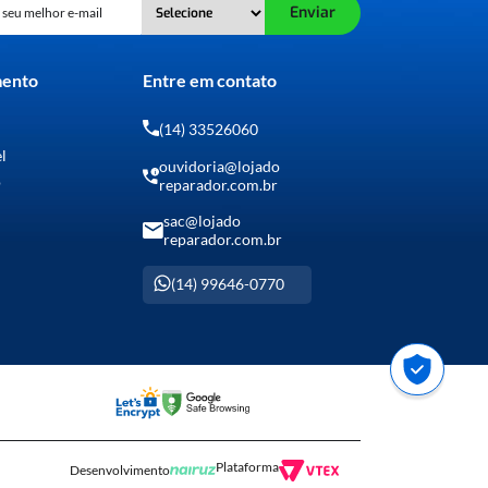
Enviar
mento
Entre em contato
(14) 33526060
el
ouvidoria@lojado
o
reparador.com.br
sac@lojado
reparador.com.br
(14) 99646-0770
Plataforma
Desenvolvimento