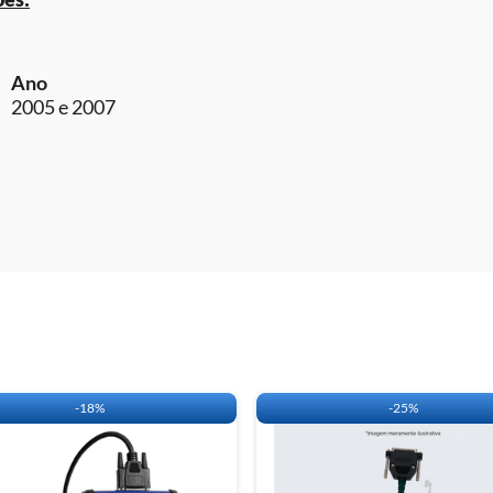
Ano
2005 e 2007
carga:
 DE APLICAÇÃO DO OBDMAP.
-
18%
-
25%