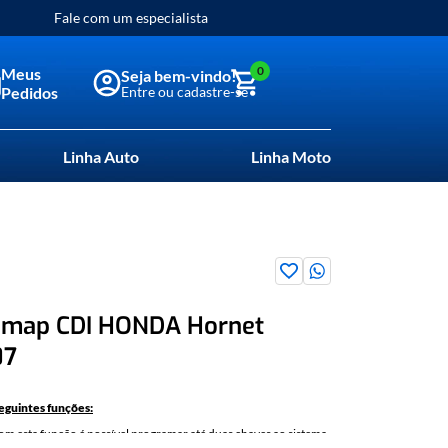
Fale com um especialista
0
Meus
Pedidos
Linha Auto
Linha Moto
dmap CDI HONDA Hornet
07
seguintes funções:
m esta função é possível programar até duas chaves ao sistema
haves que forem programadas ficarão dedicadas para essa