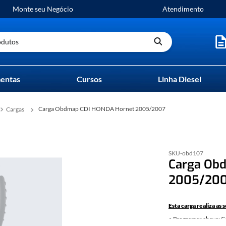
Monte seu Negócio
Atendimento
utos
entas
Cursos
Linha Diesel
Carga Obdmap CDI HONDA Hornet 2005/2007
Cargas
SKU-
obd107
Carga Ob
2005/20
Esta carga realiza as 
• Programar chave: Co
de imobilizador. As c