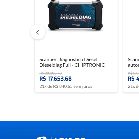
Scanner Diagnóstico Diesel
Scann
Dieseldiag Full - CHIPTRONIC
auto
R$
23
.
108
,
78
R$
5
.
3
R$
17
.
653
,
68
R$
21
x de
R$
840
,
65
sem juros
21
x 