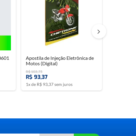
0601
Apostila de Injeção Eletrônica de
Motos (Digital)
R$
103
,
75
R$
93
,
37
1
x de
R$
93
,
37
sem juros