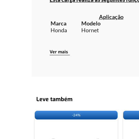
Aplicação
Marca
Modelo
Honda
Hornet
Cabos necessários para a utilização da 
Ver mais
CLIQUE
AQUI
E ACESSE A TABELA
Leve também
-
24%