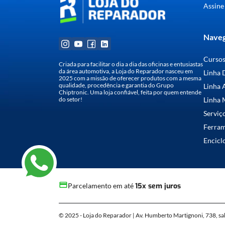
Assine
Naveg
Curso
Criada para facilitar o dia a dia das oficinas e entusiastas
da área automotiva, a Loja do Reparador nasceu em
Linha 
2025 com a missão de oferecer produtos com a mesma
qualidade, procedência e garantia do Grupo
Linha 
Chiptronic. Uma loja confiável, feita por quem entende
do setor!
Linha 
Serviç
Ferra
Encicl
Parcelamento em até
15x sem juros
© 2025 - Loja do Reparador | Av. Humberto Martignoni, 738, sa