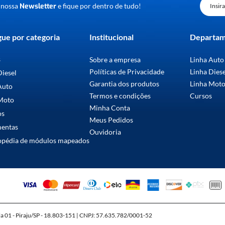
 nossa
Newsletter
e fique por dentro de tudo!
ue por categoria
Institucional
Departa
s
Sobre a empresa
Linha Auto
Políticas de Privacidade
Linha Dies
Diesel
Garantia dos produtos
Linha Mot
Auto
Termos e condições
Cursos
Moto
Minha Conta
os
Meus Pedidos
mentas
Ouvidoria
opédia de módulos mapeados
la 01 - Piraju/SP - 18.803-151 | CNPJ: 57.635.782/0001-52