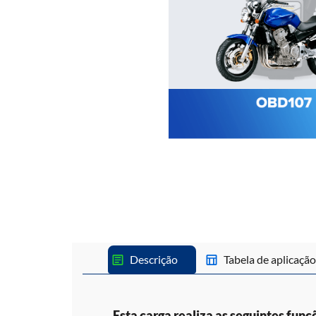
Descrição
Tabela de aplicação
Esta carga realiza as seguintes funç