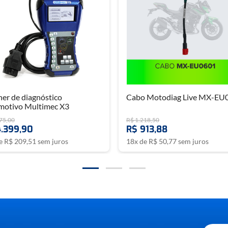
er de diagnóstico
Cabo Motodiag Live MX-EU
motivo Multimec X3
75
,
00
R$
1
.
218
,
50
4
.
399
,
90
R$
913
,
88
de
R$
209
,
51
sem juros
18
x de
R$
50
,
77
sem juros