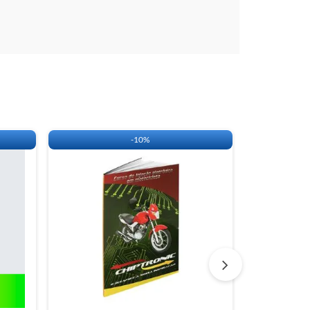
-
10%