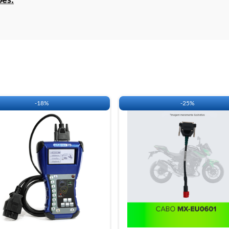
-
18%
-
25%