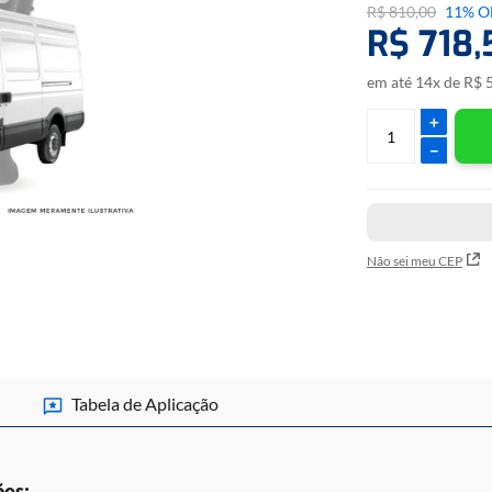
R$
810
,
00
11%
O
•Geração de até 8 cha
R$
718
,
Marca
em até
14
x de
R$
Iveco
＋
－
Cabos necessários par
•CABO MCU.
•MÓDULO DE TRAN
*CABO NÃO INCLUS
Não sei meu CEP
CLIQUE
AQUI
E ACE
Tabela de Aplicação
ões: