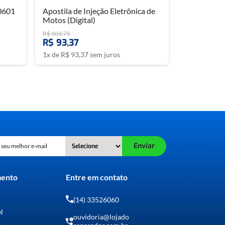
0601
Apostila de Injeção Eletrônica de
Motos (Digital)
R$
103
,
75
R$
93
,
37
1
x de
R$
93
,
37
sem juros
Enviar
mento
Entre em contato
(14) 33526060
el
ouvidoria@lojado
o