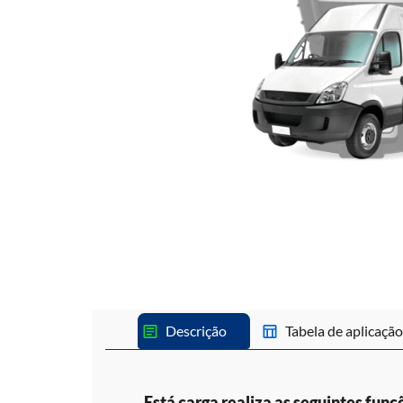
Descrição
Tabela de aplicação
Está carga realiza as seguintes funç