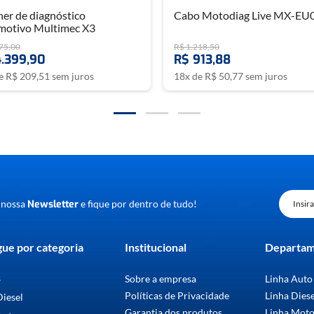
er de diagnóstico
Cabo Motodiag Live MX-EU
motivo Multimec X3
75
,
00
R$
1
.
218
,
50
4
.
399
,
90
R$
913
,
88
de
R$
209
,
51
sem juros
18
x de
R$
50
,
77
sem juros
 nossa
Newsletter
e fique por dentro de tudo!
ue por categoria
Institucional
Departa
s
Sobre a empresa
Linha Auto
Políticas de Privacidade
Linha Dies
Diesel
Garantia dos produtos
Linha Mot