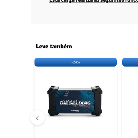
Leve também
-
24%