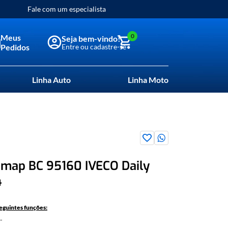
Fale com um especialista
0
Meus
Pedidos
Linha Auto
Linha Moto
map BC 95160 IVECO Daily
4
seguintes funções:
e.