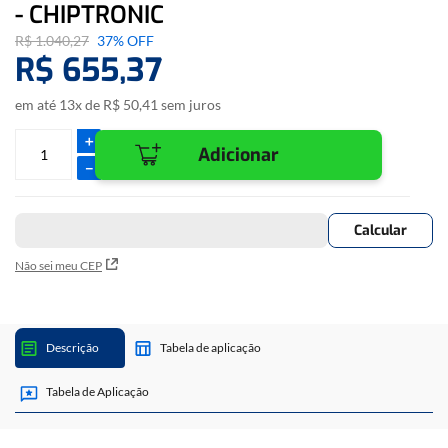
- CHIPTRONIC
R$
1
.
040
,
27
37%
OFF
R$
655
,
37
em até
13
x de
R$
50
,
41
sem juros
＋
Adicionar
－
Não sei meu CEP
Descrição
Tabela de aplicação
Tabela de Aplicação