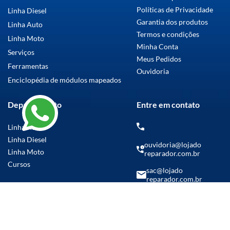
Políticas de Privacidade
Linha Diesel
Garantia dos produtos
Linha Auto
Termos e condições
Linha Moto
Minha Conta
Serviços
Meus Pedidos
Ferramentas
Ouvidoria
Enciclopédia de módulos mapeados
Departamento
Entre em contato
Linha Auto
Linha Diesel
ouvidoria@lojado
Linha Moto
reparador.com.br
Cursos
sac@lojado
reparador.com.br
(14) 99769-5986