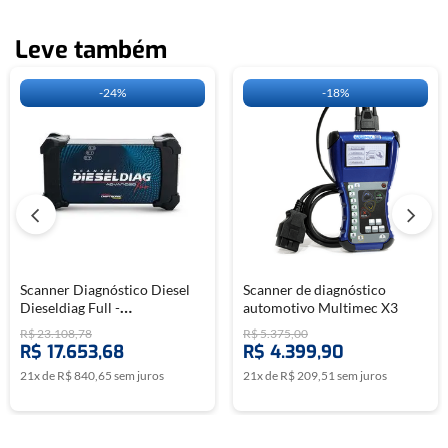
Leve também
-
24%
-
18%
Scanner Diagnóstico Diesel
Scanner de diagnóstico
Dieseldiag Full -
automotivo Multimec X3
CHIPTRONIC
R$
23
.
108
,
78
R$
5
.
375
,
00
R$
17
.
653
,
68
R$
4
.
399
,
90
21
x de
R$
840
,
65
sem juros
21
x de
R$
209
,
51
sem juros