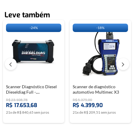
Leve também
-
24%
-
18%
Scanner Diagnóstico Diesel
Scanner de diagnóstico
Dieseldiag Full -
automotivo Multimec X3
CHIPTRONIC
R$
23
.
108
,
78
R$
5
.
375
,
00
R$
17
.
653
,
68
R$
4
.
399
,
90
21
x de
R$
840
,
65
sem juros
21
x de
R$
209
,
51
sem juros