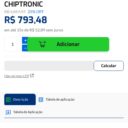
CHIPTRONIC
R$
1
.
057
,
97
25%
OFF
R$
793
,
48
em até
15
x de
R$
52
,
89
sem juros
＋
Adicionar
－
Não sei meu CEP
Descrição
Tabela de aplicação
Tabela de Aplicação