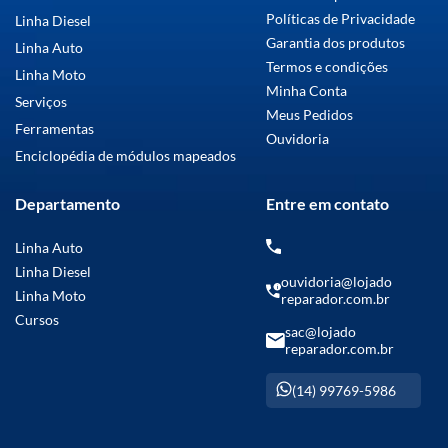
Políticas de Privacidade
Linha Diesel
Garantia dos produtos
Linha Auto
Termos e condições
Linha Moto
Minha Conta
Serviços
Meus Pedidos
Ferramentas
Ouvidoria
Enciclopédia de módulos mapeados
Departamento
Entre em contato
Linha Auto
Linha Diesel
ouvidoria@lojado
Linha Moto
reparador.com.br
Cursos
sac@lojado
reparador.com.br
(14) 99769-5986