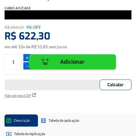
CABO A3 (CAN)
R$
684
,
53
9%
OFF
R$
622
,
30
em até
12
x de
R$
51
,
85
sem juros
＋
Adicionar
－
Não sei meu CEP
Descrição
Tabela de aplicação
Tabela de Aplicação