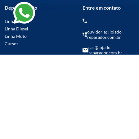
Departamento
Entre em contato
Linha Auto
Linha Diesel
ouvidoria@lojado
Linha Moto
reparador.com.br
Cursos
sac@lojado
reparador.com.br
(14) 99769-5986
Parcelamento em até
21x sem juros