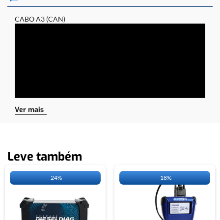
CABO A3 (CAN)
Clique no link abaixo para ter acesso ao nosso workbook:
http://chiptronic.com.br/workbook/view/index.php Produto com três meses de
garantia
Ver mais
Leve também
-
24%
-
18%