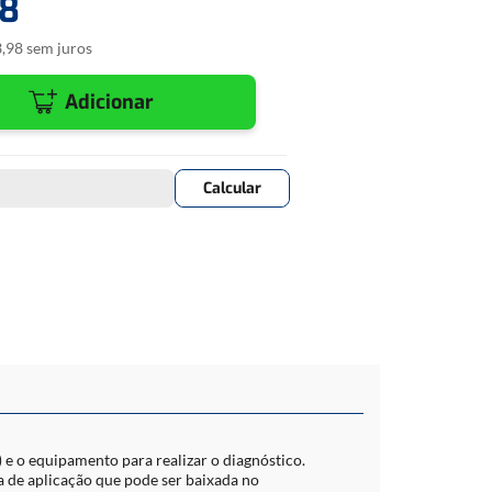
8
da? Fale com nossa consultora online! (Disponível em horário
3
,
98
sem juros
Adicionar
 e o equipamento para realizar o diagnóstico.
a de aplicação que pode ser baixada no