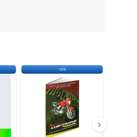
-
10%