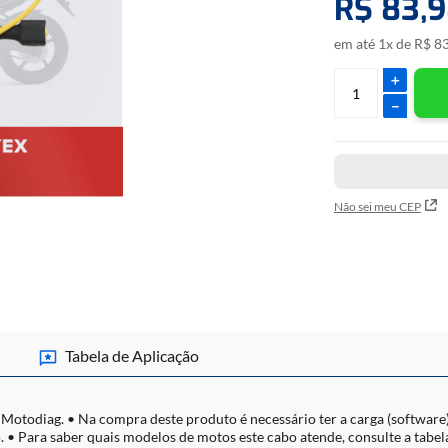
R$
83
,
9
Ficou com alguma dúvi
comercial).
em até
1
x de
R$
8
＋
－
Não sei meu CEP
Tabela de Aplicação
Motodiag. • Na compra deste produto é necessário ter a carga (software)
• Para saber quais modelos de motos este cabo atende, consulte a tabel