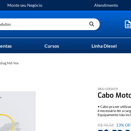
Monte seu Negócio
Atendimento
utos
entas
Cursos
Linha Diesel
odiag Md-Yex
SKU-
030419
Cabo Moto
• Cabo pra ser utili
é necessário ter a car
Equipamento não incl
este cabo atende, con
ou notebook: CLIQU
R$
96
,
58
13%
OF