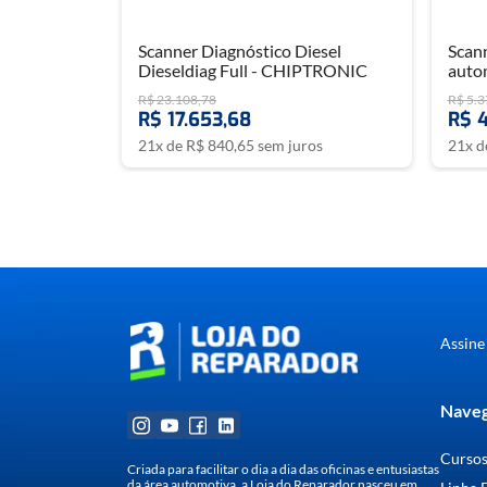
Scanner Diagnóstico Diesel
Scann
Dieseldiag Full - CHIPTRONIC
auto
R$
23
.
108
,
78
R$
5
.
3
R$
17
.
653
,
68
R$
21
x de
R$
840
,
65
sem juros
21
x 
Assine
Naveg
Curso
Criada para facilitar o dia a dia das oficinas e entusiastas
da área automotiva, a Loja do Reparador nasceu em