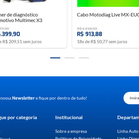
er de diagnóstico
Cabo Motodiag Live MX-EU
motivo Multimec X3
75
,
00
R$
1
.
218
,
50
4
.
399
,
90
R$
913
,
88
de
R$
209
,
51
sem juros
18
x de
R$
50
,
77
sem juros
 nossa
Newsletter
e fique por dentro de tudo!
ue por categoria
Institucional
Departa
s
Sobre a empresa
Linha Auto
Políticas de Privacidade
Linha Dies