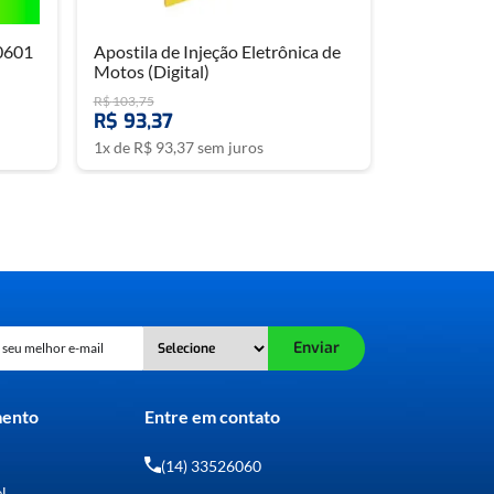
0601
Apostila de Injeção Eletrônica de
Motos (Digital)
R$
103
,
75
R$
93
,
37
1
x de
R$
93
,
37
sem juros
Enviar
mento
Entre em contato
(14) 33526060
el