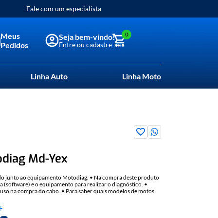
Fale com um especialista
0
Meus
Pedidos
Linha Auto
Linha Moto
diag Md-Yex
zado junto ao equipamento Motodiag. • Na compra deste produto
ga (software) e o equipamento para realizar o diagnóstico. •
uso na compra do cabo. • Para saber quais modelos de motos
sulte a tabela de aplicação que pode ser baixada no computador
E
AQUI
E BAIXE A TABELA DE APLICAÇÃO DO MOTODIAG.
F