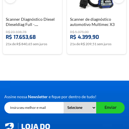
Scanner Diagnóstico Diesel
Scanner de diagnóstico
Dieseldiag Full -
automotivo Multimec X3
CHIPTRONIC
R$
23
.
108
,
78
R$
5
.
375
,
00
R$
17
.
653
,
68
R$
4
.
399
,
90
21
x de
R$
840
,
65
sem juros
21
x de
R$
209
,
51
sem juros
Assine nossa
Newsletter
e fique por dentro de tudo!
Enviar