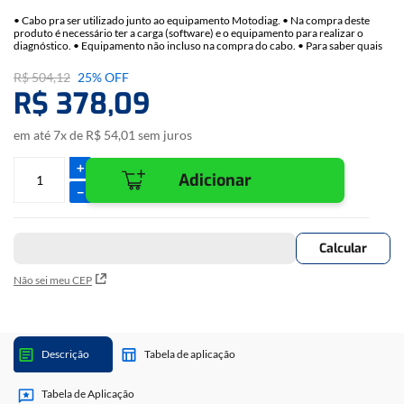
• Cabo pra ser utilizado junto ao equipamento Motodiag. • Na compra deste
produto é necessário ter a carga (software) e o equipamento para realizar o
diagnóstico. • Equipamento não incluso na compra do cabo. • Para saber quais
modelos de motos este cabo atende, consulte a tabela de aplicação que pode ser
baixada no computador ou notebook: CLIQUE
AQUI
E BAIXE A TABELA DE
R$
504
,
12
25%
OFF
APLICAÇÃO DO MOTODIAG.
R$
378
,
09
Ficou com alguma dúvida? Fale com nossa consultora online! (Disponível em
horário comercial).
em até
7
x de
R$
54
,
01
sem juros
＋
Adicionar
－
Não sei meu CEP
Descrição
Tabela de aplicação
Tabela de Aplicação