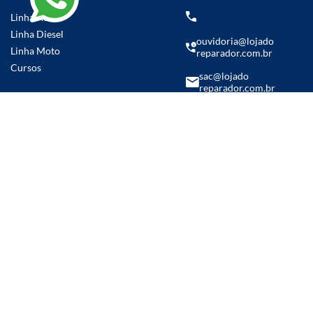
Linha Auto
Linha Diesel
ouvidoria@lojado
Linha Moto
reparador.com.br
Cursos
sac@lojado
reparador.com.br
(14) 99769-5986
Parcelamento em até
21x sem juros
© 2025 - Loja do Reparador | Av. Humberto Martignoni, 738, sala 01 - Piraju/SP -