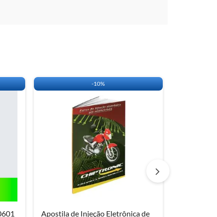
-
10%
0601
Apostila de Injeção Eletrônica de