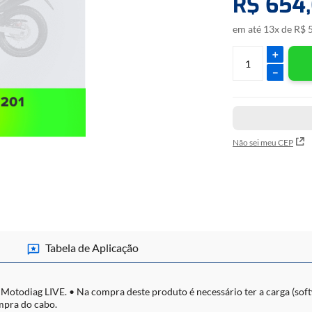
R$
654
,
em até
13
x de
R$
＋
－
Não sei meu CEP
Tabela de Aplicação
 Motodiag LIVE. • Na compra deste produto é necessário ter a carga (soft
mpra do cabo.