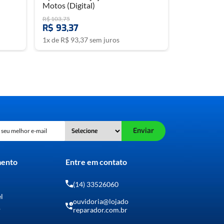
Motos (Digital)
R$
103
,
75
R$
93
,
37
1
x de
R$
93
,
37
sem juros
Enviar
mento
Entre em contato
(14) 33526060
el
ouvidoria@lojado
o
reparador.com.br