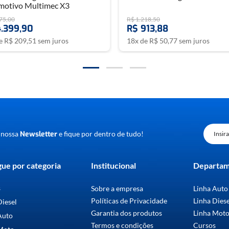
motivo Multimec X3
75
,
00
R$
1
.
218
,
50
4
.
399
,
90
R$
913
,
88
de
R$
209
,
51
sem juros
18
x de
R$
50
,
77
sem juros
 nossa
Newsletter
e fique por dentro de tudo!
ue por categoria
Institucional
Departa
s
Sobre a empresa
Linha Auto
Políticas de Privacidade
Linha Dies
Diesel
Garantia dos produtos
Linha Mot
Auto
Termos e condições
Cursos