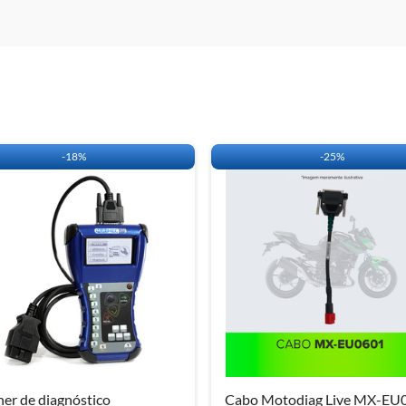
-
18%
-
25%
er de diagnóstico
Cabo Motodiag Live MX-EU