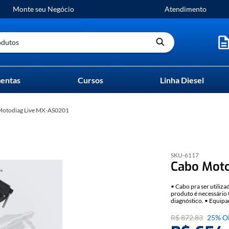
Monte seu Negócio
Atendimento
utos
entas
Cursos
Linha Diesel
 Motodiag Live MX-AS0201
SKU-
6117
Cabo Moto
• Cabo pra ser utiliz
produto é necessário t
diagnóstico. • Equip
R$
872
,
83
25%
O