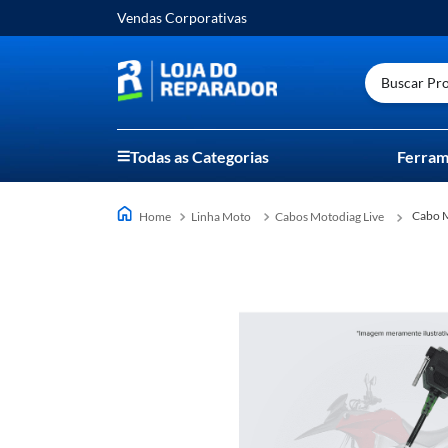
Vendas Corporativas
Buscar Prod
Todas as Categorias
Ferram
Cabo
Linha Moto
Cabos Motodiag Live