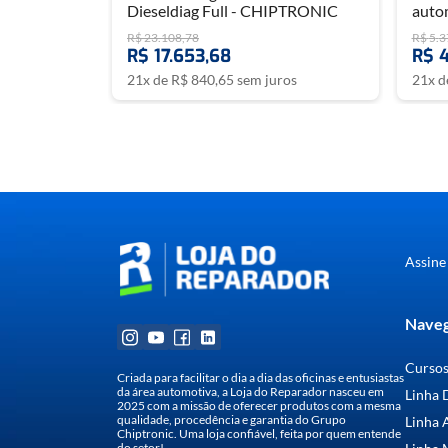
Dieseldiag Full - CHIPTRONIC
auto
R$
23
.
108
,
78
R$
5
.
3
R$
17
.
653
,
68
R$
21
x de
R$
840
,
65
sem juros
21
x 
Assine
Naveg
Curso
Criada para facilitar o dia a dia das oficinas e entusiastas
da área automotiva, a Loja do Reparador nasceu em
Linha 
2025 com a missão de oferecer produtos com a mesma
qualidade, procedência e garantia do Grupo
Linha 
Chiptronic. Uma loja confiável, feita por quem entende
do setor!