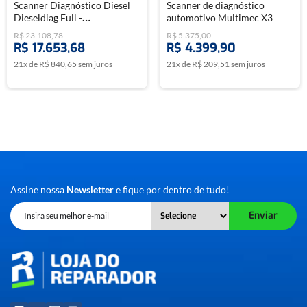
Scanner Diagnóstico Diesel
Scanner de diagnóstico
Dieseldiag Full -
automotivo Multimec X3
CHIPTRONIC
R$
23
.
108
,
78
R$
5
.
375
,
00
R$
17
.
653
,
68
R$
4
.
399
,
90
21
x de
R$
840
,
65
sem juros
21
x de
R$
209
,
51
sem juros
Assine nossa
Newsletter
e fique por dentro de tudo!
Enviar