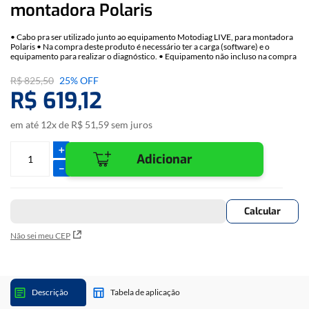
montadora Polaris
• Cabo pra ser utilizado junto ao equipamento Motodiag LIVE, para montadora
Polaris • Na compra deste produto é necessário ter a carga (software) e o
equipamento para realizar o diagnóstico. • Equipamento não incluso na compra
do cabo. *Consulte a tabela de aplicação para saber quais modelos.
R$
825
,
50
25%
OFF
R$
619
,
12
em até
12
x de
R$
51
,
59
sem juros
＋
Adicionar
－
Não sei meu CEP
Descrição
Tabela de aplicação