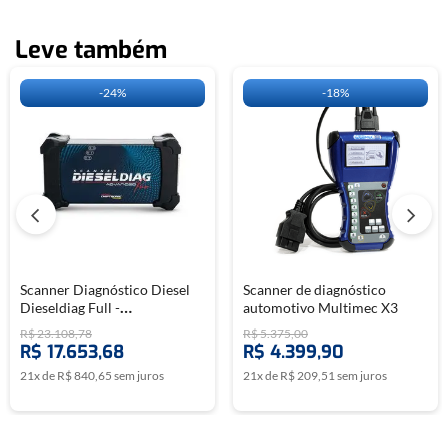
Leve também
-
24%
-
18%
Scanner Diagnóstico Diesel
Scanner de diagnóstico
Dieseldiag Full -
automotivo Multimec X3
CHIPTRONIC
R$
23
.
108
,
78
R$
5
.
375
,
00
R$
17
.
653
,
68
R$
4
.
399
,
90
21
x de
R$
840
,
65
sem juros
21
x de
R$
209
,
51
sem juros