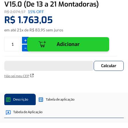
V15.0 (De 13 a 21 Montadoras)
R$
2
.
074
,
17
15%
OFF
R$
1
.
763
,
05
em até
21
x de
R$
83
,
95
sem juros
＋
Adicionar
－
Não sei meu CEP
Descrição
Tabela de aplicação
Tabela de Aplicação