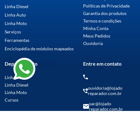
Políticas de Privacidade
Linha Diesel
Garantia dos produtos
Linha Auto
Termos e condições
Linha Moto
Minha Conta
Serviços
Meus Pedidos
Ferramentas
Ouvidoria
Enciclopédia de módulos mapeados
Departamento
Entre em contato
Linha Auto
Linha Diesel
ouvidoria@lojado
Linha Moto
reparador.com.br
Cursos
sac@lojado
reparador.com.br
(14) 99769-5986