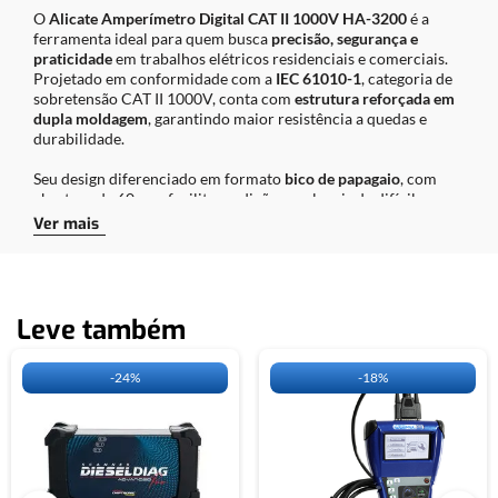
O
Alicate Amperímetro Digital CAT II 1000V HA-3200
é a
ferramenta ideal para quem busca
precisão, segurança e
praticidade
em trabalhos elétricos residenciais e comerciais.
Projetado em conformidade com a
IEC 61010-1
, categoria de
sobretensão CAT II 1000V, conta com
estrutura reforçada em
dupla moldagem
, garantindo maior resistência a quedas e
durabilidade.
Seu design diferenciado em formato
bico de papagaio
, com
abertura de 60mm, facilita medições em locais de difícil
acesso, atendendo desde bancadas de circuitos eletrônicos até
Ver mais
ambientes monofásicos protegidos
, tomadas e interruptores.
Este alicate amperímetro digital realiza medições completas,
incluindo:
Leve também
Corrente AC
: de 1A até 1000A
Tensão AC/DC
: até 1000V
Resistência
: até 2000MO
-
24%
-
18%
Teste de continuidade
com alerta sonoro
Teste de diodo
Função
Data Hold
, que congela os valores no display
para facilitar a leitura