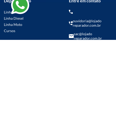
Departamento
Entre em contato
Linha Auto
Linha Diesel
ouvidoria@lojado
Linha Moto
reparador.com.br
Cursos
sac@lojado
reparador.com.br
(14) 99769-5986
Parcelamento em até
21x sem juros