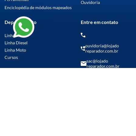
Ouvidoria
Enciclopédia de módulos mapeados
Departamento
Entre em contato
Linha Auto
Linha Diesel
ouvidoria@lojado
Linha Moto
reparador.com.br
Cursos
sac@lojado
reparador.com.br
(14) 99769-5986
Parcelamento em até
21x sem juros