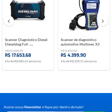
Scanner Diagnóstico Diesel
Scanner de diagnóstico
Dieseldiag Full -
automotivo Multimec X3
CHIPTRONIC
R$
23
.
108
,
78
R$
5
.
375
,
00
R$
17
.
653
,
68
R$
4
.
399
,
90
21
x de
R$
840
,
65
sem juros
21
x de
R$
209
,
51
sem juros
Assine nossa
Newsletter
e fique por dentro de tudo!