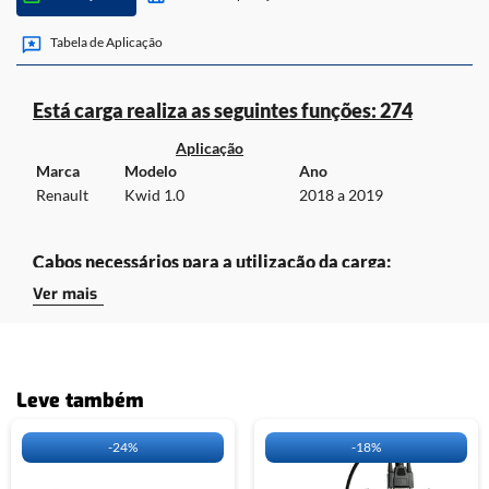
Cabos necessários para a utilização da carga:
Tabela de Aplicação
• CABO UNIVERSAL.
• ADAPTADOR A3.
Está carga realiza as seguintes funções: 274
*CABO NÃO INCLUSOS.
CLIQUE
AQUI
E ACESSE A TABELA DE APLICAÇÃO DO OBDMAP.
Aplicação
Marca
Modelo
Ano
Renault
Kwid 1.0
2018 a 2019
Cabos necessários para a utilização da carga:
Ver mais
CLIQUE
AQUI
E ACESSE A TABELA DE
APLICAÇÃO DO OBDMAP.
Leve também
-
24%
-
18%